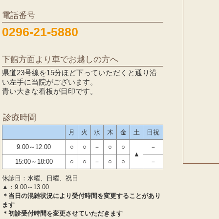
電話番号
0296-21-5880
下館方面より車でお越しの方へ
県道23号線を15分ほど下っていただくと通り沿
い左手に当院がございます。
青い大きな看板が目印です。
診療時間
月
火
水
木
金
土
日祝
9:00～12:00
○
○
－
○
○
－
▲
15:00～18:00
○
○
－
○
○
－
休診日：水曜、日曜、祝日
▲：9:00～13:00
＊当日の混雑状況により受付時間を変更することがあり
ます
＊初診受付時間を変更させていただきます