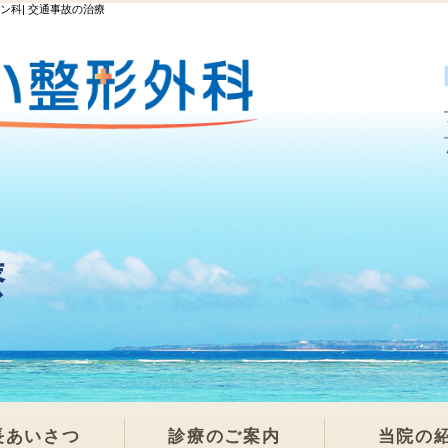
ン科| 交通事故の治療
療
長あいさつ
診療のご案内
当院の