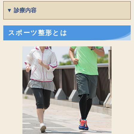
HOME
▼ 診療内容
院長あいさつ
一般整形外科
スポーツ整形とは
診療のご案内
スポーツ整形外科
当院の紹介
リハビリテーション科
診療時間・アクセス
交通事故の治療
湿潤療法
火傷・熱傷の治療