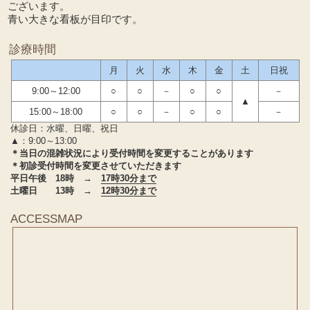
ございます。
青い大きな看板が目印です。
診療時間
月
火
水
木
金
土
日祝
9:00～12:00
○
○
－
○
○
－
▲
15:00～18:00
○
○
－
○
○
－
休診日：水曜、日曜、祝日
▲：9:00～13:00
＊当日の混雑状況により受付時間を変更することがあります
＊初診受付時間を変更させていただきます
平日午後 18時 →
17時30分まで
土曜日 13時 →
12時30分まで
ACCESSMAP