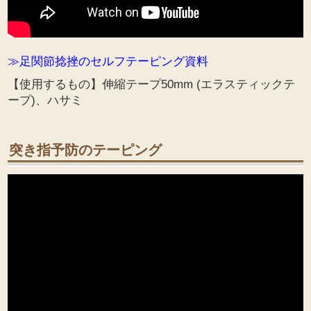
≫足関節捻挫のセルフテーピング資料
【使用するもの】伸縮テープ50mm (エラスティックテ
ープ)、ハサミ
突き指予防のテーピング